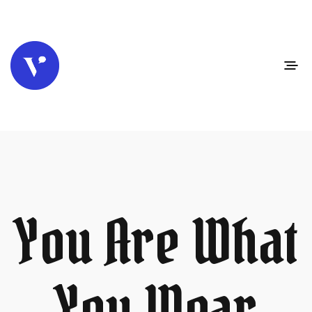
You Are What
You Wear